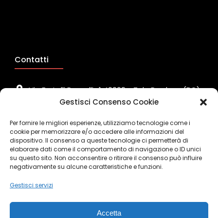
Contatti
Via Fratelli Rosselli , 1 40069 - Zola Predosa (BO)
Gestisci Consenso Cookie
Sede Legale
Per fornire le migliori esperienze, utilizziamo tecnologie come i
+39 051 6165811 / +39 051 6165841
cookie per memorizzare e/o accedere alle informazioni del
Telefono/Fax
dispositivo. Il consenso a queste tecnologie ci permetterà di
elaborare dati come il comportamento di navigazione o ID unici
info@zaninisrl.net
su questo sito. Non acconsentire o ritirare il consenso può influire
negativamente su alcune caratteristiche e funzioni.
Indirizzo email
Gestisci servizi
Accetta